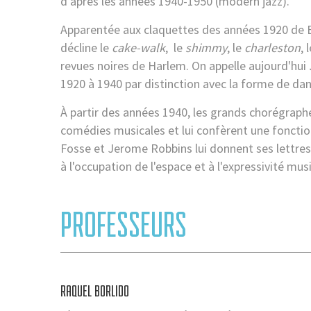
d'après les années 1940-1950 (modern jazz).
Apparentée aux claquettes des années 1920 de B
décline le
cake-walk
, le
shimmy
, le
charleston
, 
revues noires de Harlem. On appelle aujourd'hui
1920 à 1940 par distinction avec la forme de da
À partir des années 1940, les grands chorégraph
comédies musicales et lui confèrent une fonctio
Fosse et Jerome Robbins lui donnent ses lettres
à l'occupation de l'espace et à l'expressivité musi
PROFESSEURS
RAQUEL BORLIDO