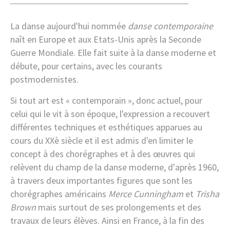
MINDFUL STRETCHING / BODY CARE
PILATES MATS
La danse aujourd'hui nommée
danse contemporaine
DANSES DE MARIAGE
naît en Europe et aux Etats-Unis après la Seconde
DANSES DE SALON / LATIN & VALSE
Guerre Mondiale. Elle fait suite à la danse moderne et
FORMATION PRO
débute, pour certains, avec les courants
STUDIO PHOTO
postmodernistes.
LOCATION SALLES
OFFRES SPECIALES
Si tout art est « contemporain », donc actuel, pour
HORAIRES / TARIFS
celui qui le vit à son époque, l'expression a recouvert
différentes techniques et esthétiques apparues au
HORAIRES
TARIFS
cours du XXè siècle et il est admis d'en limiter le
concept à des chorégraphes et à des œuvres qui
CONTACT
relèvent du champ de la danse moderne, d'après 1960,
à travers deux importantes figures que sont les
chorégraphes américains
Merce Cunningham
et
Trisha
Brown
mais surtout de ses prolongements et des
travaux de leurs élèves. Ainsi en France, à la fin des