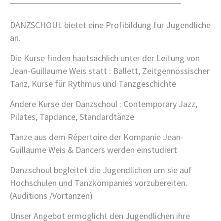
MINDFUL STRETCHING / BODY CARE
PILATES MATS
DANZSCHOUL bietet eine Profibildung für Jugendliche
SIMPLE
an.
WEDDING DANCE
STANDARDTAENZE / VALSE & MORE
Die Kurse finden hautsächlich unter der Leitung von
PROFIBILDUNG
Jean-Guillaume Weis statt : Ballett, Zeitgennössischer
PHOTOSTUDIO
Tanz, Kurse für Rythmus und Tanzgeschichte
SAELE MIETEN
Andere Kurse der Danzschoul : Contemporary Jazz,
DANCE LAB
Pilates, Tapdance, Standardtänze
ZEITEN / PREISE
Tänze aus dem Répertoire der Kompanie Jean-
ZEITEN
Guillaume Weis & Dancers werden einstudiert
PREISE
KONTAKT
Danzschoul begleitet die Jugendlichen um sie auf
Hochschulen und Tanzkompanies vorzubereiten.
GALERIE
(Auditions /Vortanzen)
Unser Angebot ermöglicht den Jugendlichen ihre