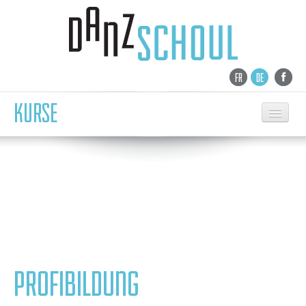
FR
DE
KURSE
EMPFANG
TANZSCHULE
NEWS
KURSE
KINDERTANZ SAMSTAG
BALLETT
PROFIBILDUNG
CONTEMPORARY
MODERN/ ZEITG. JAZZ