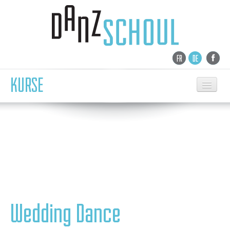
FR
DE
KURSE
EMPFANG
TANZSCHULE
NEWS
KURSE
KINDERTANZ SAMSTAG
BALLETT
Wedding Dance
CONTEMPORARY
MODERN/ ZEITG. JAZZ