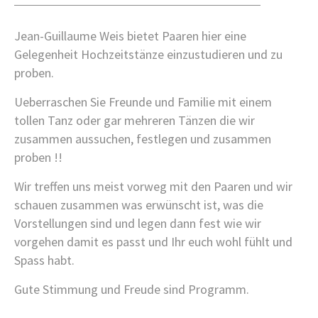
MINDFUL STRETCHING / BODY CARE
PILATES MATS
Jean-Guillaume Weis bietet Paaren hier eine
SIMPLE
Gelegenheit Hochzeitstänze einzustudieren und zu
WEDDING DANCE
proben.
STANDARDTAENZE / VALSE & MORE
PROFIBILDUNG
Ueberraschen Sie Freunde und Familie mit einem
PHOTOSTUDIO
tollen Tanz oder gar mehreren Tänzen die wir
SAELE MIETEN
zusammen aussuchen, festlegen und zusammen
DANCE LAB
proben !!
ZEITEN / PREISE
Wir treffen uns meist vorweg mit den Paaren und wir
ZEITEN
schauen zusammen was erwünscht ist, was die
PREISE
Vorstellungen sind und legen dann fest wie wir
vorgehen damit es passt und Ihr euch wohl fühlt und
KONTAKT
Spass habt.
GALERIE
Gute Stimmung und Freude sind Programm.